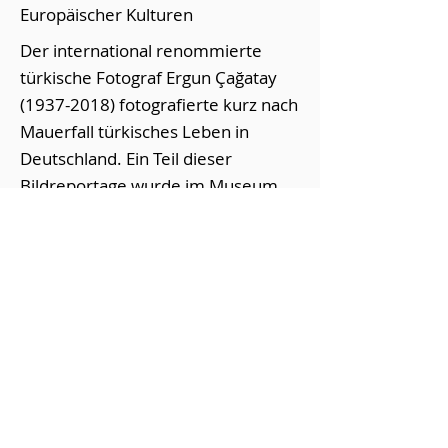
Europäischer Kulturen
Der international renommierte
türkische Fotograf Ergun Çağatay
(1937-2018)
fotografierte kurz nach
Mauerfall türkisches Leben in
Deutschland. Ein Teil dieser
Bildreportage wurde im Museum
Europäischer Kulturen ausgestellt.
Die Ausstellungsführung wurde von
unserem Kuratoriumsmitglied, Frau
Dr. Verda Kaya (Ethnologin),
durchgeführt, die mit dem
Fotografen zusammengearbeitet
hatte.