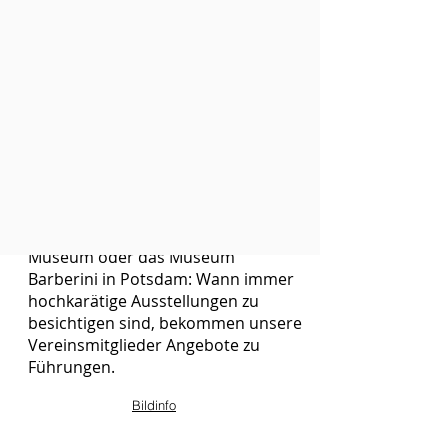
Wir organisieren
Führungen
Regelmäßig können
Vereinsmitglieder an fachkundigen
Führungen teilnehmen – im
"eigenen" Museum ebenso wie in
anderen Museen in Berlin und im
Umland. Ob Gemäldegalerie,
Museum für Islamische Kunst, Altes
Museum oder das Museum
Barberini in Potsdam: Wann immer
hochkarätige Ausstellungen zu
besichtigen sind, bekommen unsere
Vereinsmitglieder Angebote zu
Führungen.
Bildinfo