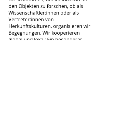
den Objekten zu forschen, ob als
Wissenschaftler:innen oder als
Vertreter:innen von
Herkunftskulturen, organisieren wir
Begegnungen. Wir kooperieren
global und lokal: Ein besonderer
Schwerpunkt unserer Arbeit wird
künftig auf der Zusammenarbeit mit
anderen Freundeskreisen liegen,
insbesondere mit den
Freundeskreisen der Institutionen im
Humboldt Forum und seinem
Umfeld.
Bildinfo