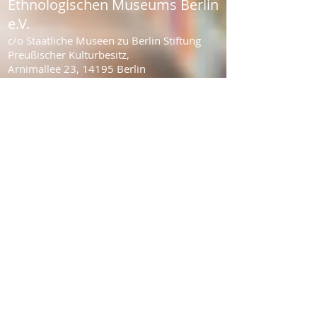
Ethnologischen Museums Berlin
e.V.
c/o Staatliche Museen zu Berlin Stiftung
Preußischer Kulturbesitz,
Arnimallee 23,
14195 Berlin
Postanschrift:
Dr. Annette Welling, w-k-Büro, Auguststr.
88, 10117 Berlin
Kontaktieren Sie uns bitte vornehmlich
unter:
info@ethnofreunde-berlin. de
Mobil :
0179 - 90 88473
Bankverbindung des Vereins der Freunde
des Ethnologischen Museums Berlin e.V.
Berliner Sparkasse: IBAN: DE49
1005 0000
0191 0960
59 BIC: BELADEBEXXX
Bildnachweis
Impressum